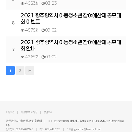
4,083회
03-23
2021 광주광역시 아동청소년 참여예산제 공모대
회 이벤트
8
4,575회
09-02
2021 광주광역시 아동청소년 참여예산제 공모대
회 안내
7
4,265회
09-02
2
1
이용약관
개인정보처리방침
상단으로
광주광역시 청소년활동진흥센터
주소
전남광주통합특별시 서구 학생독립로 37 광주광역시청소년수련원 D동
1층
전화번호
062)234-0755~6
팩스
062)443-0758
이메일
gjcenter@hanmail.net