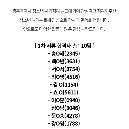
광주광역시 청소년 사회참여 발표대회에 관심갖고 참여해주신
청소년 여러분들께 진심으로 감사의 말씀을 전합니다.
앞으로도 다양한 활동에 많은 관심 부탁드립니다.
[ 1차 서류 합격자 총 : 10팀 ]
- 송O혜(2345)
- 백O빈(3631)
- 서O서(8754)
- 최O영(4516)
- 김 O(1154)
- 효 O(5611)
- 이O훈(0940)
- 심O담(8046)
- 문O송(4278)
- 강O영(1788)