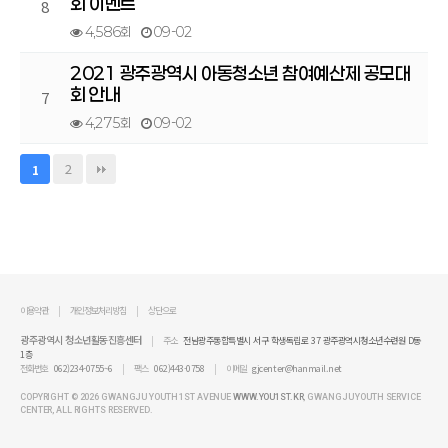
회 이벤트
8
4,586회
09-02
2021 광주광역시 아동청소년 참여예산제 공모대
회 안내
7
4,275회
09-02
2
1
이용약관
개인정보처리방침
상단으로
광주광역시 청소년활동진흥센터
주소
전남광주통합특별시 서구 학생독립로 37 광주광역시청소년수련원 D동
1층
전화번호
062)234-0755~6
팩스
062)443-0758
이메일
gjcenter@hanmail.net
COPYRIGHT ©
2026 GWANGJU YOUTH 1ST AVENUE
WWW.YOU1ST.KR
, GWANGJU YOUTH SERVICE
CENTER,
ALL RIGHTS RESERVED.