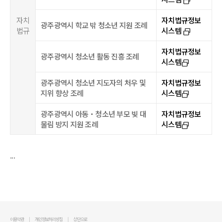
select_window_2
자치
자치법규정보
광주광역시 학교 밖 청소년 지원 조례
법규
시스템
select_window_2
자치법규정보
광주광역시 청소년 활동 진흥 조례
시스템
select_window_2
광주광역시 청소년 지도자의 처우 및
자치법규정보
지위 향상 조례
시스템
select_window_2
광주광역시 아동‧청소년 부모 빚 대
자치법규정보
물림 방지 지원 조례
시스템
select_window_2
...
이용약관
개인정보처리방침
상단으로