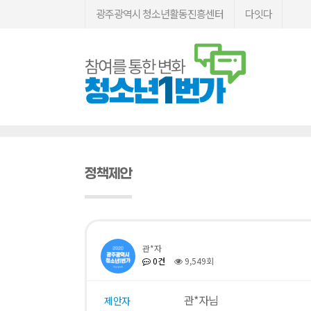
광주광역시 청소년활동진흥센터
다잇다
정책제안
관*자
0건
9,549회
관*자님
제안자