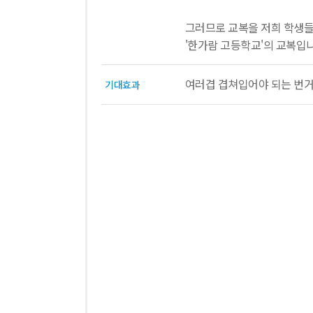
그러므로 교복을 저희 학생들
'한가람 고등학교'의 교복입
여러겹 겹쳐입어야 되는 번거
기대효과