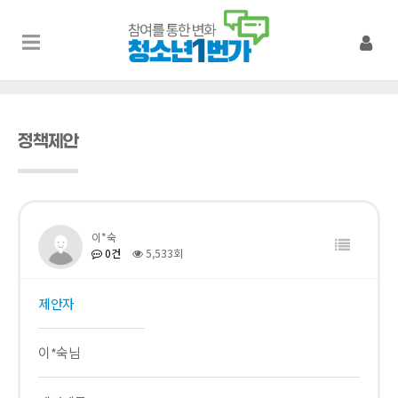
정책제안
이*숙
0건
5,533회
제안자
이*숙님