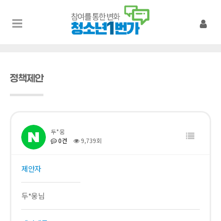
정책제안
두*웅
0건
9,739회
제안자
두*웅님