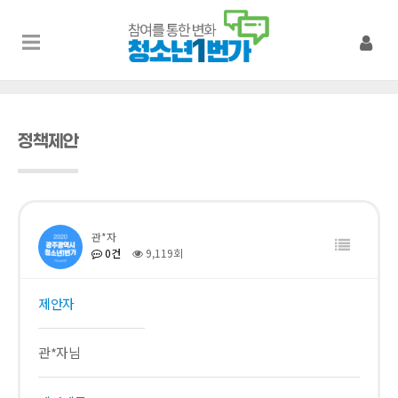
정책제안
관*자
0건
9,119회
제안자
관*자님