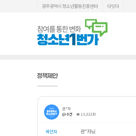
광주광역시 청소년활동진흥센터
다잇다
정책제안
관*자
0건
13,322회
관*자님
제안자