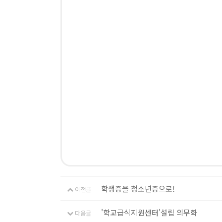
학생증을 청소년증으로!
이전글
'학교급식지원센터'설립 의무화
다음글