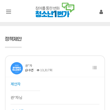
정책제안
관*자
0건
13,317회
제안자
관*자님