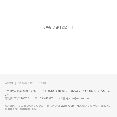
등록된 댓글이 없습니다.
이용약관
개인정보처리방침
상단으로
광주광역시 청소년활동진흥센터
주소
전남광주통합특별시 서구 학생독립로 37 광주광역시청소년수련원 D동
1층
전화번호
062)234-0755~6
팩스
062)443-0758
이메일
gjcenter@hanmail.net
COPYRIGHT ©
2026 GWANGJU YOUTH 1ST AVENUE
WWW.YOU1ST.KR
, GWANGJU YOUTH SERVICE
CENTER,
ALL RIGHTS RESERVED.