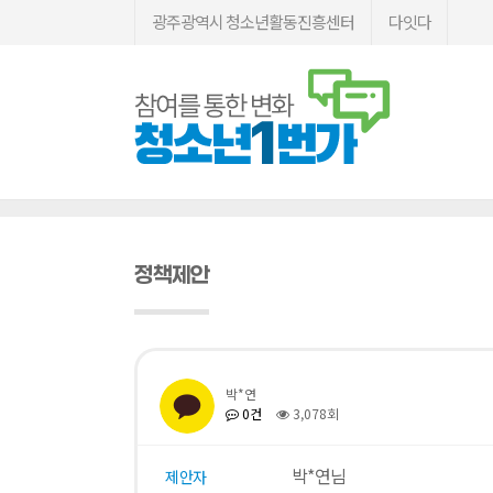
광주광역시 청소년활동진흥센터
다잇다
정책제안
박*연
0건
3,078회
박*연님
제안자