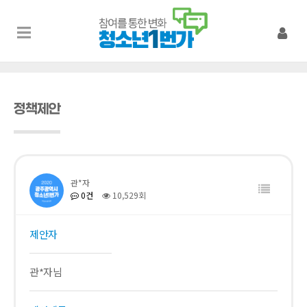
정책제안
관*자
0건
10,529회
제안자
관*자님