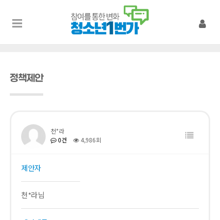
정책제안
천*라
0건
4,986회
제안자
천*라님