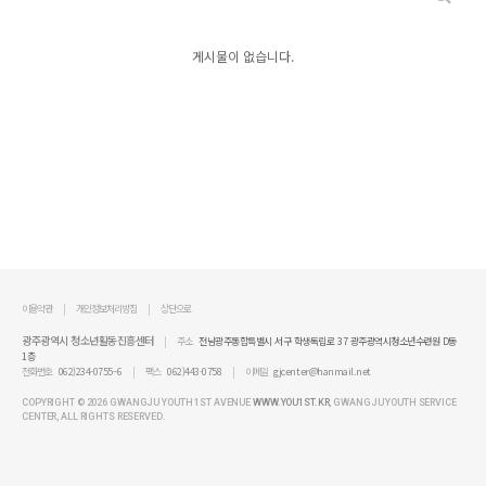
게시물이 없습니다.
이용약관
개인정보처리방침
상단으로
광주광역시 청소년활동진흥센터
주소
전남광주통합특별시 서구 학생독립로 37 광주광역시청소년수련원 D동
1층
전화번호
062)234-0755~6
팩스
062)443-0758
이메일
gjcenter@hanmail.net
COPYRIGHT ©
2026 GWANGJU YOUTH 1ST AVENUE
WWW.YOU1ST.KR
, GWANGJU YOUTH SERVICE
CENTER,
ALL RIGHTS RESERVED.